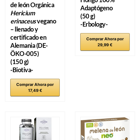
de león
Orgánica
Adaptógeno
Hericium
(50 g)
erinaceus
vegano
-Erbology-
– llenado y
certificado en
Comprar Ahora por
Alemania (DE-
29,99 €
ÖKO-005)
(150 g)
-Biotiva-
Comprar Ahora por
17,49 €