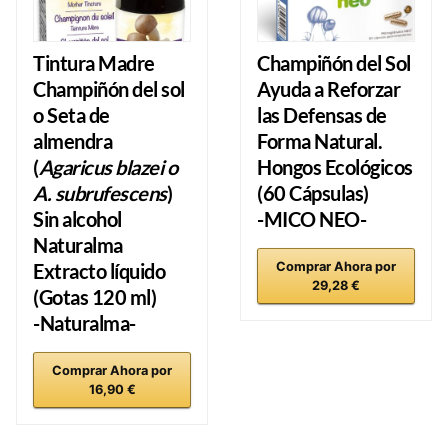
Tintura Madre
Champiñón del Sol
Champiñón del sol
Ayuda a Reforzar
o Seta de
las Defensas de
almendra
Forma Natural.
(
Agaricus blazei o
Hongos Ecológicos
A. subrufescens
)
(
60 Cápsulas
)
Sin alcohol
-MICO NEO-
Naturalma
Extracto líquido
Comprar Ahora por
29,28 €
(Gotas 120 ml)
-Naturalma-
Comprar Ahora por
16,90 €