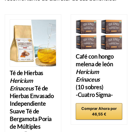
Café con hongo
melena de león
Hericium
Té de Hierbas
Erinaceus
Hericium
(10 sobres)
Erinaceus
Té de
-Cuatro Sigma-
Hierbas Envasado
Independiente
Comprar Ahora por
Suave Té de
46,55 €
Bergamota Poria
de Múltiples