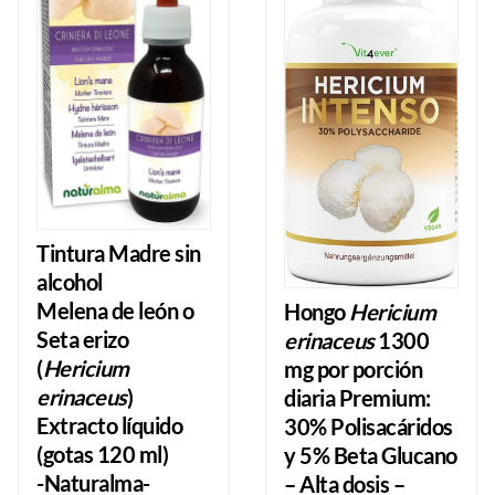
Tintura Madre sin
alcohol
Melena de león o
Hongo
Hericium
Seta erizo
erinaceus
1300
(
Hericium
mg por porción
erinaceus
)
diaria Premium:
Extracto líquido
30% Polisacáridos
(gotas 120 ml)
y 5% Beta Glucano
-Naturalma-
– Alta dosis –