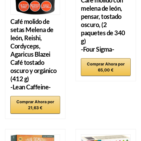
melena de león,
pensar, tostado
Café molido de
oscuro,
(2
setas
Melena de
paquetes de 340
león, Reishi,
g)
Cordyceps,
-Four Sigma-
Agaricus Blazei
Café tostado
Comprar Ahora por
oscuro y orgánico
65,00 €
(412 g)
-Lean Caffeine-
Comprar Ahora por
21,63 €