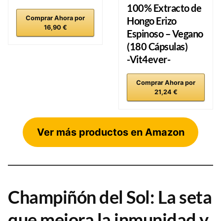
100% Extracto de
Comprar Ahora por
Hongo Erizo
16,90 €
Espinoso – Vegano
(180 Cápsulas)
-Vit4ever-
Comprar Ahora por
21,24 €
Ver más productos en Amazon
Champiñón del Sol: La seta
que mejora la inmunidad y