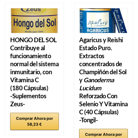
HONGO DEL SOL
Agaricus y Reishi
Contribuye al
Estado Puro.
funcionamiento
Extractos
normal del sistema
concentrados de
inmunitario, con
Champiñón del Sol
Vitamina C
y
Ganoderma
(180 Cápsulas)
Lucidum
-Suplementos
Reforzado Con
Zeus-
Selenio Y Vitamina
C (40 Cápsulas)
Comprar Ahora por
-Tongil-
58,23 €
Comprar Ahora por