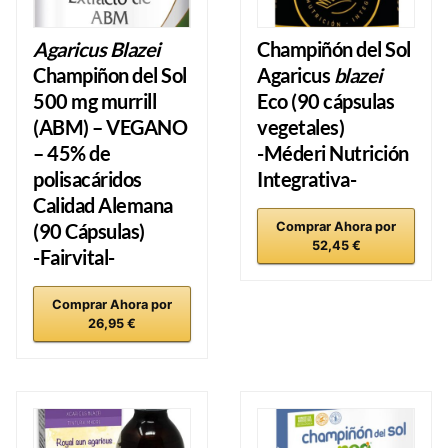
Agaricus Blazei
Champiñón del Sol
Champiñon del Sol
Agaricus
blazei
500 mg murrill
Eco
(90 cápsulas
(ABM) – VEGANO
vegetales)
– 45% de
-Méderi Nutrición
polisacáridos
Integrativa-
Calidad Alemana
(90 Cápsulas)
Comprar Ahora por
52,45 €
-Fairvital-
Comprar Ahora por
26,95 €