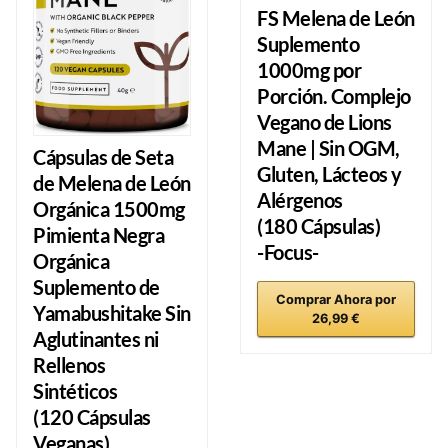
FS Melena de León
Suplemento
1000mg por
Porción. Complejo
Vegano de Lions
Mane | Sin OGM,
Cápsulas de Seta
Gluten, Lácteos y
de Melena de León
Alérgenos
Orgánica 1500mg
(180 Cápsulas)
Pimienta Negra
-Focus-
Orgánica
Suplemento de
Comprar Ahora por
Yamabushitake Sin
26,99 €
Aglutinantes ni
Rellenos
Sintéticos
(120 Cápsulas
Veganas)