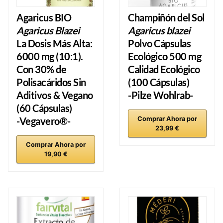
Agaricus BIO
Champiñón del Sol
Agaricus Blazei
Agaricus blazei
La Dosis Más Alta:
Polvo Cápsulas
6000 mg (10:1).
Ecológico 500 mg
Con 30% de
Calidad Ecológico
Polisacáridos Sin
(
100 Cápsulas
)
Aditivos & Vegano
-Pilze Wohlrab-
(60 Cápsulas)
-Vegavero®-
Comprar Ahora por
23,99 €
Comprar Ahora por
19,90 €