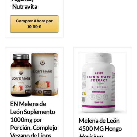
-Nutravita-
Comprar Ahora por
19,99 €
EN Melena de
León
Suplemento
1000mg por
Melena de León
Porción. Complejo
4500 MG
Hongo
Vegano de Lions
Hericium