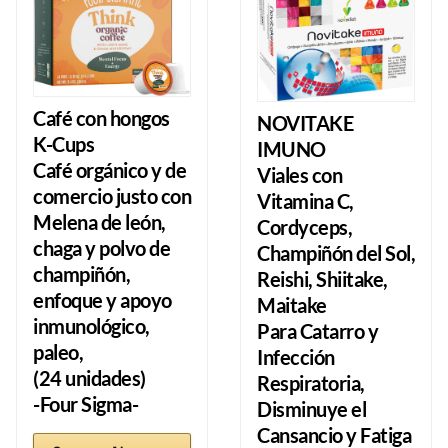
Café con hongos
NOVITAKE
K-Cups
IMUNO
Café orgánico y de
Viales con
comercio justo con
Vitamina C,
Melena de león,
Cordyceps,
chaga y polvo de
Champiñón del Sol,
champiñón,
Reishi, Shiitake,
enfoque y apoyo
Maitake
inmunológico,
Para Catarro y
paleo,
Infección
(24 unidades)
Respiratoria,
-Four Sigma-
Disminuye el
Cansancio y Fatiga