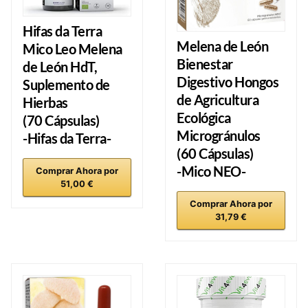
Hifas da Terra
Melena de León
Mico Leo
Melena
Bienestar
de León HdT,
Digestivo Hongos
Suplemento de
de Agricultura
Hierbas
Ecológica
(70 Cápsulas)
Microgránulos
-Hifas da Terra-
(60 Cápsulas)
-Mico NEO-
Comprar Ahora por
51,00 €
Comprar Ahora por
31,79 €