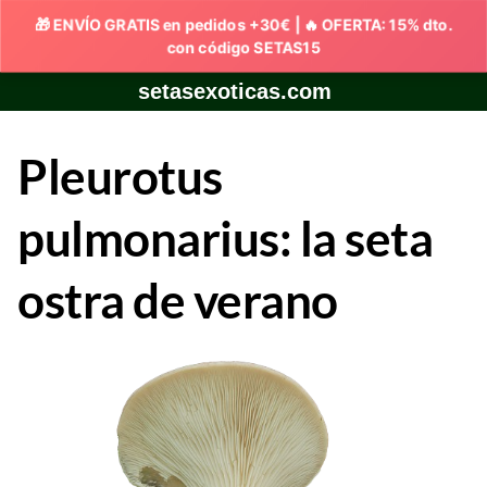
Skip
setasexoticas.com
to
content
Pleurotus
pulmonarius: la seta
ostra de verano