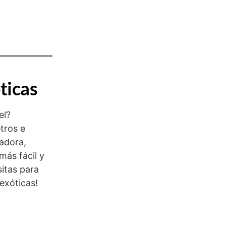
ticas
el?
tros e
vadora,
más fácil y
sitas para
exóticas!