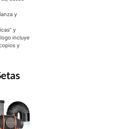
ianza y
icas” y
logo incluye
scopios y
Setas