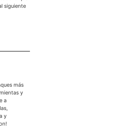
l siguiente
usques más
amientas y
e a
das,
a y
on!