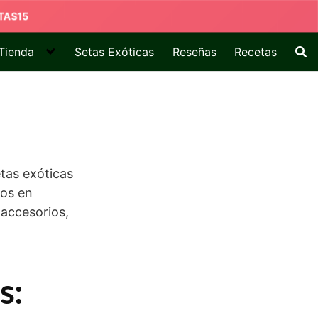
Tienda
Setas Exóticas
Reseñas
Recetas
etas exóticas
tos en
 accesorios,
s: