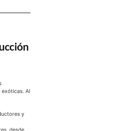
ducción
s
 exóticas. Al
ductores y
res, desde