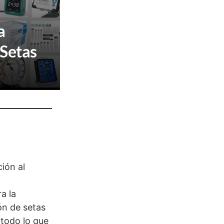
a
 Setas
ión al
a la
ón de setas
 todo lo que