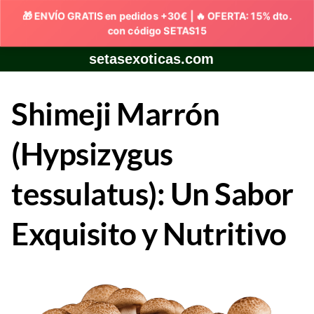
Skip
setasexoticas.com
to
content
Shimeji Marrón
(Hypsizygus
tessulatus): Un Sabor
Exquisito y Nutritivo