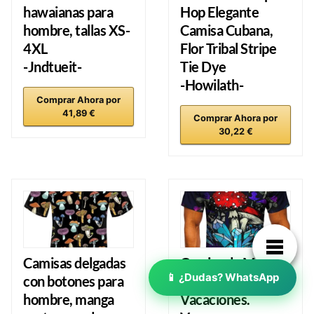
hawaianas para
Hop Elegante
hombre, tallas XS-
Camisa Cubana,
4XL
Flor Tribal Stripe
-Jndtueit-
Tie Dye
-Howilath-
Comprar Ahora por
41,89 €
Comprar Ahora por
30,22 €
Camisas delgadas
Camisa de Manga
con botones para
Corta Playa
hombre, manga
Vacaciones.