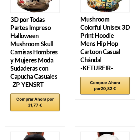
Mushroom
3D por Todas
Colorful Unisex 3D
Partes Impreso
Print Hoodie
Halloween
Mens Hip Hop
Mushroom Skull
Cartoon Casual
Camisas Hombres
Chándal
y Mujeres Moda
-KETUREIR-
Sudaderas con
Capucha Casuales
Comprar Ahora
-ZP-YENSRT-
por20,82 €
Comprar Ahora por
31,77 €