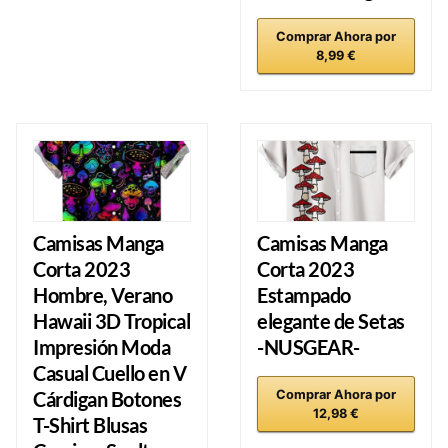
Comprar Ahora por
8,99 €
Camisas Manga
Camisas Manga
Corta 2023
Corta 2023
Hombre, Verano
Estampado
Hawaii 3D Tropical
elegante de Setas
Impresión Moda
-NUSGEAR-
Casual Cuello en V
Cárdigan Botones
Comprar Ahora por
12,98 €
T-Shirt Blusas