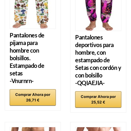
Pantalones de
Pantalones
pijama para
deportivos para
hombre con
hombre, con
bolsillos.
estampado de
Estampado de
Setas con cordón y
setas
con bolsillo
-Vnurnrn-
-QQIAEJIA-
Comprar Ahora por
Comprar Ahora por
26,71 €
25,52 €