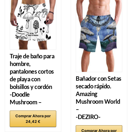
Traje de baño para
hombre,
pantalones cortos
Bañador con Setas
de playa con
secado rápido.
bolsillos y cordón
Amazing
-Doodle
Mushroom World
Mushroom –
–
-DEZIRO-
Comprar Ahora por
24,42 €
Comprar Ahora por