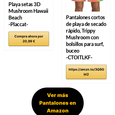
Playa setas 3D
Mushroom Hawaii
Pantalones cortos
Beach
de playa de secado
-Placcat-
rápido, Trippy
Mushroom con
Compra ahora por
20,99 €
bolsillos para surf,
buceo
-CTOITLKF-
https://amzn.to/3Q6G
bI2
Ver más
Pantalones en
Amazon