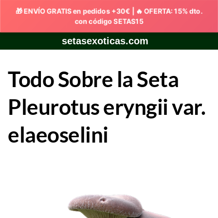
Skip
setasexoticas.com
to
content
Todo Sobre la Seta
Pleurotus eryngii var.
elaeoselini