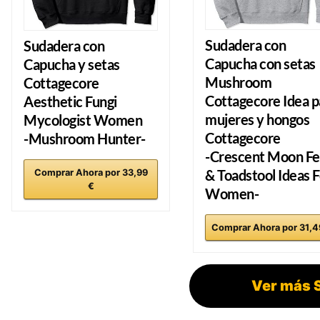
Sudadera con
Sudadera con
Capucha con setas
Capucha y setas
Mushroom
Cottagecore
Cottagecore Idea p
Aesthetic Fungi
mujeres y hongos
Mycologist Women
Cottagecore
-Mushroom Hunter-
-Crescent Moon Fe
& Toadstool Ideas F
Comprar Ahora por 33,99
€
Women-
Comprar Ahora por 31,4
Ver más 