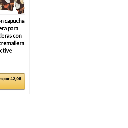
on capucha
era para
deras con
 cremallera
ctive
a por 42,05