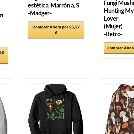
Fungi Mush
estética, Marrón a, S
Hunting My
-Madger-
on
Lover
(Mujer)
Comprar Ahora por 25,27
-Retro-
€
Comprar Ahora
58