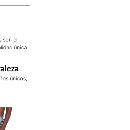
s son el
lidad única.
raleza
eños únicos,