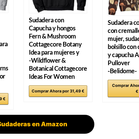
Sudadera con
Sudadera c
Capucha y hongos
con cremall
Fern & Mushroom
mujer, suda
ara
Cottagecore Botany
bolsillo con
Idea para mujeres y
y capucha A
-Wildflower &
Pullover
rns
Botanical Cottagecore
-Belidome-
or
Ideas For Women
Comprar Ahor
Comprar Ahora por 31,49 €
€
9 €
Sudaderas en Amazon