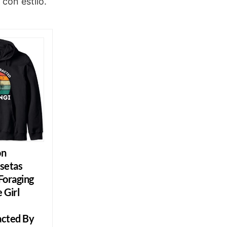
con estilo.
on
setas
oraging
 Girl
acted By