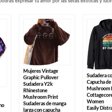
drás expresar tu amor por las setas exóticas y lucir 
Mujeres Vintage
Sudadera c
Graphic Pullover
Capucha de 
Sudadera Y2k
Mushroom F
Rhinestone
Cottagecore
Mushroom Print
Women
Sudaderas de manga
no
Easily Distr
larga con capucha