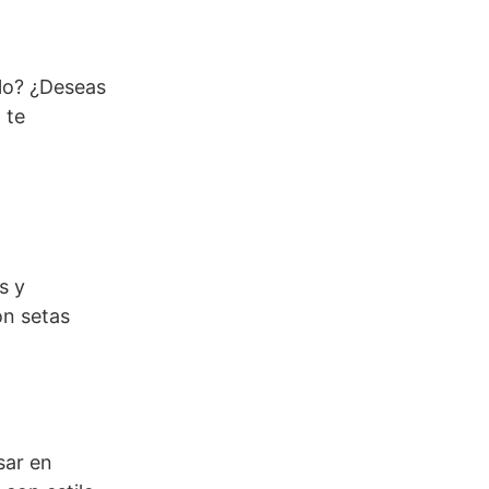
ilo? ¿Deseas
 te
s y
on setas
sar en