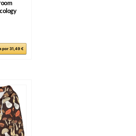
room
cology
 por 31,49 €