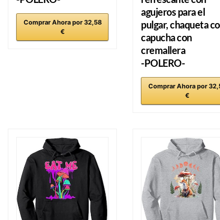
agujeros para el
Comprar Ahora por 32,58
pulgar, chaqueta c
€
capucha con
cremallera
-POLERO-
Comprar Ahora por 32,
€