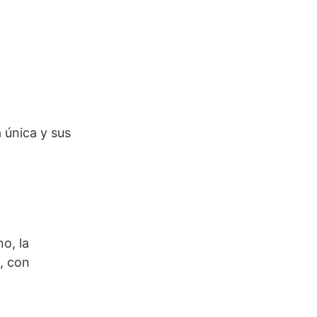
 única y sus
o, la
a, con