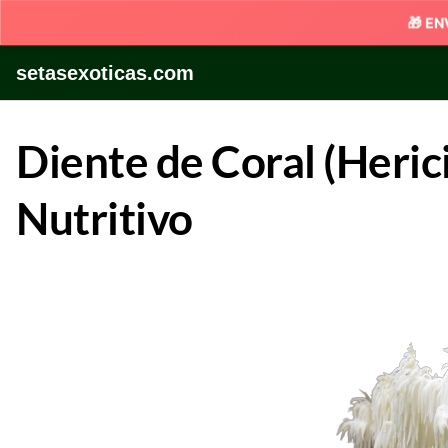
Skip
setasexoticas.com
to
content
Diente de Coral (Heric
Nutritivo