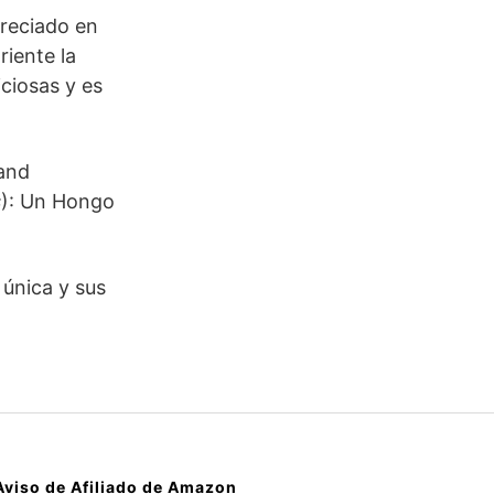
preciado en
riente la
ciosas y es
 and
s
): Un Hongo
 única y sus
Aviso de Afiliado de Amazon