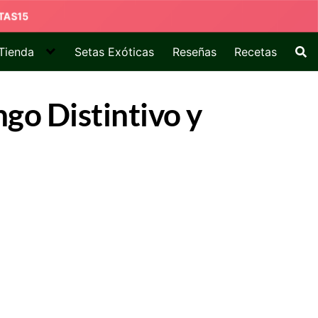
Tienda
Setas Exóticas
Reseñas
Recetas
go Distintivo y