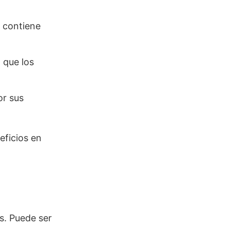
l contiene
 que los
or sus
eficios en
os. Puede ser