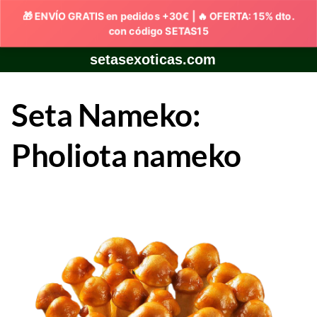
Skip
setasexoticas.com
to
content
Seta Nameko:
Pholiota nameko